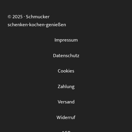
Die
Optionen
© 2025 ·
Schmucker
können
schenken-kochen-genießen
auf
der
Impressum
Produktseite
gewählt
Datenschutz
werden
Cookies
Zahlung
Versand
Widerruf