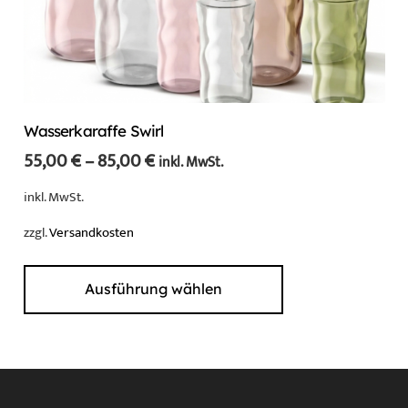
Wasserkaraffe Swirl
55,00
€
–
85,00
€
inkl. MwSt.
inkl. MwSt.
zzgl.
Versandkosten
Dieses
Produkt
Ausführung wählen
weist
mehrere
Varianten
auf.