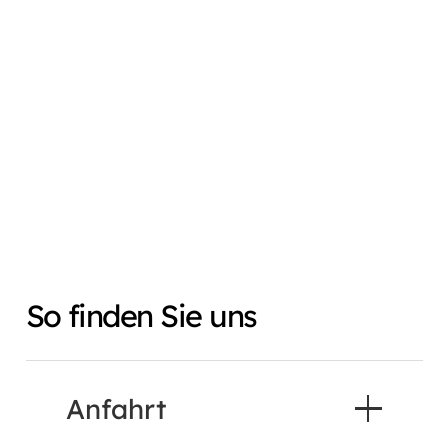
Kochen und Backen
Essen und Trinken
Wohnen und Schenken
Feinkost und Gewürze
So finden Sie uns
Anfahrt