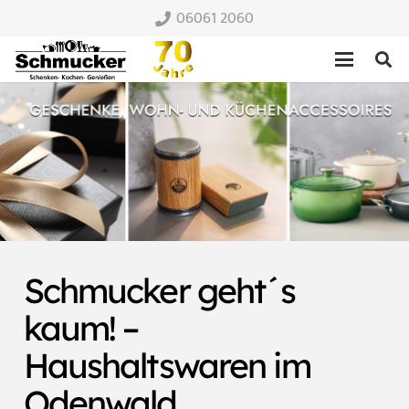
06061 2060
Schmucker geht´s
kaum! –
Haushaltswaren im
Odenwald