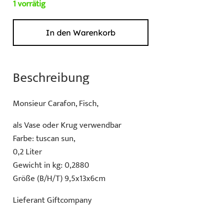
1 vorrätig
In den Warenkorb
Fisch
Monsieur
Carafon
Beschreibung
Menge
Monsieur Carafon, Fisch,
als Vase oder Krug verwendbar
Farbe: tuscan sun,
0,2 Liter
Gewicht in kg: 0,2880
Größe (B/H/T) 9,5x13x6cm
Lieferant Giftcompany