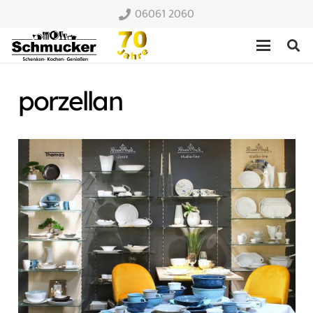
06061 2060
porzellan