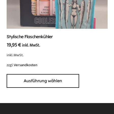
Stylische Flaschenkühler
19,95
€
inkl. MwSt.
inkl. MwSt.
zzgl.
Versandkosten
Dieses
Produkt
Ausführung wählen
weist
mehrere
Varianten
auf.