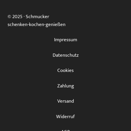
Die
Optionen
© 2025 ·
Schmucker
können
schenken-kochen-genießen
auf
der
Impressum
Produktseite
gewählt
Datenschutz
werden
Cookies
Zahlung
Versand
Widerruf