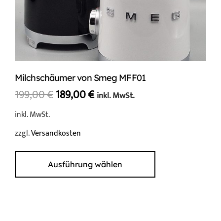
Milchschäumer von Smeg MFF01
Ursprünglicher
Aktueller
199,00
€
189,00
€
inkl. MwSt.
Preis
Preis
inkl. MwSt.
war:
ist:
zzgl.
Versandkosten
199,00 €
189,00 €.
Dieses
Produkt
Ausführung wählen
weist
mehrere
Varianten
auf.