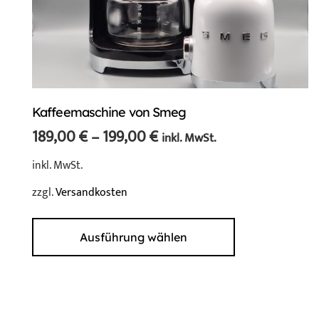
Kaffeemaschine von Smeg
189,00
€
–
199,00
€
inkl. MwSt.
inkl. MwSt.
zzgl.
Versandkosten
Dieses
Produkt
Ausführung wählen
weist
mehrere
Varianten
auf.